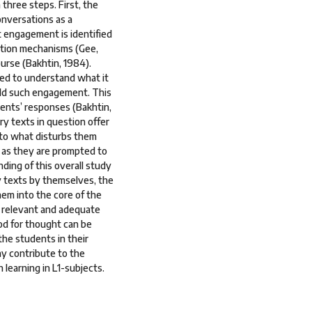
 three steps. First, the
onversations as a
 engagement is identified
uation mechanisms (Gee,
urse (Bakhtin, 1984).
eed to understand what it
ield such engagement. This
ents’ responses (Bakhtin,
ry texts in question offer
 to what disturbs them
 as they are prompted to
nding of this overall study
y texts by themselves, the
hem into the core of the
, relevant and adequate
ood for thought can be
he students in their
ay contribute to the
learning in L1-subjects.