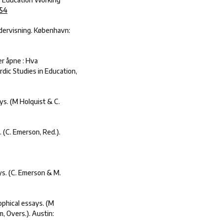
154
ndervisning. København:
er åpne : Hva
rdic Studies in Education,
ys. (M Holquist & C.
 (C. Emerson, Red.).
ys. (C. Emerson & M.
sophical essays. (M
m, Overs.). Austin: