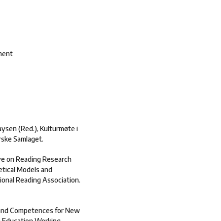
nment
laysen (Red.), Kulturmøte i
orske Samlaget.
tive on Reading Research
retical Models and
ional Reading Association.
ls and Competences for New
D Education Working