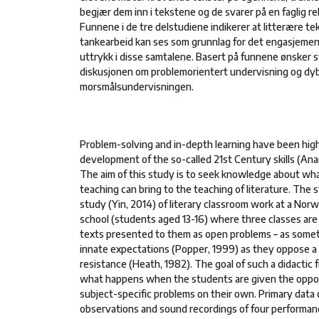
begjær dem inn i tekstene og de svarer på en faglig r
Funnene i de tre delstudiene indikerer at litterære t
tankearbeid kan ses som grunnlag for det engasjemen
uttrykk i disse samtalene. Basert på funnene ønsker st
diskusjonen om problemorientert undervisning og dyb
morsmålsundervisningen.
Problem-solving and in-depth learning have been high
development of the so-called 21st Century skills (Ana
The aim of this study is to seek knowledge about wh
teaching can bring to the teaching of literature. The s
study (Yin, 2014) of literary classroom work at a No
school (students aged 13-16) where three classes are i
texts presented to them as open problems – as somet
innate expectations (Popper, 1999) as they oppose a 
resistance (Heath, 1982). The goal of such a didactic f
what happens when the students are given the oppo
subject-specific problems on their own. Primary data 
observations and sound recordings of four performanc