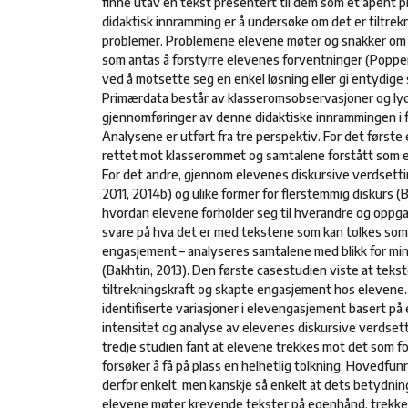
finne utav en tekst presentert til dem som et åpent p
didaktisk innramming er å undersøke om det er tiltrekn
problemer. Problemene elevene møter og snakker om e
som antas å forstyrre elevenes forventninger (Popper
ved å motsette seg en enkel løsning eller gi entydige 
Primærdata består av klasseromsobservasjoner og lyd
gjennomføringer av denne didaktiske innrammingen i f
Analysene er utført fra tre perspektiv. For det førs
rettet mot klasserommet og samtalene forstått som e
For det andre, gjennom elevenes diskursive verdset
2011, 2014b) og ulike former for flerstemmig diskurs 
hvordan elevene forholder seg til hverandre og oppgav
svare på hva det er med tekstene som kan tolkes som
engasjement – analyseres samtalene med blikk for mi
(Bakhtin, 2013). Den første casestudien viste at tek
tiltrekningskraft og skapte engasjement hos elevene
identifiserte variasjoner i elevengasjement basert på
intensitet og analyse av elevenes diskursive verdse
tredje studien fant at elevene trekkes mot det som f
forsøker å få på plass en helhetlig tolkning. Hovedfun
derfor enkelt, men kanskje så enkelt at dets betydnin
elevene møter krevende tekster på egenhånd, trekk